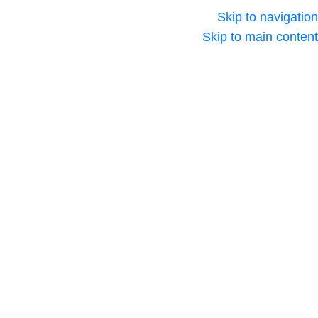
Skip to navigation
Skip to main content
الرئيسية
/
كراتين فارغة
شحن خلال 72
ساعة
كراتين فاضية لرمضان
2026 بجميع المقاسات
30,00
EGP
🇪🇬
EGP
(مراجعة واحدة)
Click to enlarge
كراتين فاضية لرمضان 2025
من
شركة السلام لحلول
التغليف
مناسبة لتجهيز شنط
رمضان، تعبئة السلع الغذائية،