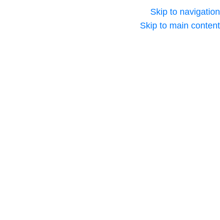
Skip to navigation
Skip to main content
الرئيسية
/
مستلزمات التغليف
شحن خلال 72
-18%
SOLD OUT
ساعة
دوبارة البلاستيك
للتغليف: الحل الأمثل
Click to enlarge
لربط وتثبيت منتجاتك
55,00
EGP
🇪🇬
EGP
45,00
EGP
غير متوفر في المخزون
مزايا استخدام دوبارة
البلاستيك في التغليف: